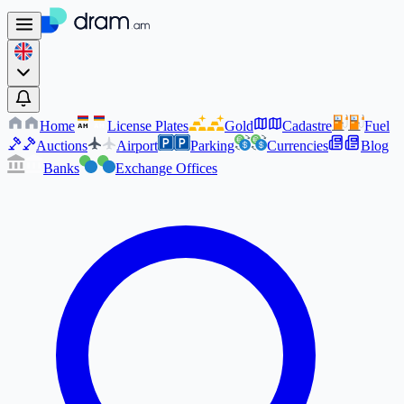
Home
License Plates
Gold
Cadastre
Fuel
AM
AM
Auctions
Airport
Parking
Currencies
Blog
Banks
Exchange Offices