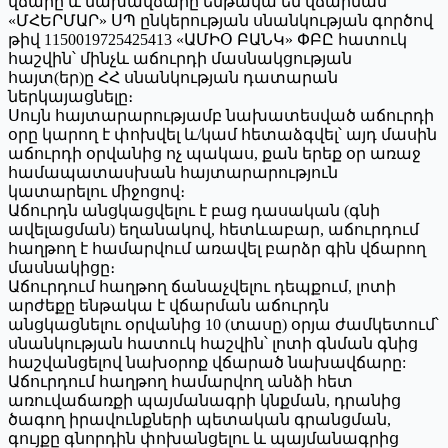
վճարը և նախավճարը ենթակա են վճարման
«ՄՀԵՐՄԱՐ» ՍՊ ընկերության սնանկության գործով
թիվ 1150019725425413 «ԱՄԻՕ ԲԱՆԿ» ՓԲԸ հատուկ
հաշվին՝ մինչև աճուրդի մասնակցության
հայտ(եր)ը ՀՀ սնանկության դատարան
ներկայացնելը։
Սույն հայտարարությամբ նախատեսված աճուրդի
օրը կարող է փոխվել և/կամ հետաձգվել՝ այդ մասին
աճուրդի օրվանից ոչ պակաս, քան երեք օր առաջ
համապատասխան հայտարարություն
կատարելու միջոցով։
Աճուրդն անցկացվելու է բաց դասական (գնի
ավելացման) եղանակով, հետևաբար, աճուրդում
հաղթող է համարվում առավել բարձր գին վճարող
մասնակիցը։
Աճուրդում հաղթող ճանաչվելու դեպքում, լոտի
արժեքը ենթակա է վճարման աճուրդն
անցկացնելու օրվանից 10 (տասը) օրյա ժամկետում՝
սնանկության հատուկ հաշվին՝ լոտի գնման գնից
հաշվանցելով նախօրոք վճարած նախավճարը:
Աճուրդում հաղթող համարվող անձի հետ
առուվաճառքի պայմանագրի կնքման, դրանից
ծագող իրավունքների պետական գրանցման,
գույքը գնորդին փոխանցելու և պայմանագրից