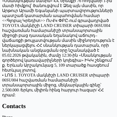
«Սնանկության մասին» ՀՀ օրենքի 76 հոդվածի 1-ին
մասի հիմքով՝ ծանուցվում է Ձեզ այն մասին, որ
Արթուր Արամի Եգանյանի պարտավորությունների
պատշաճ կատարման ապահովման համար
<<Գլոբալ Կրեդիտ>> ՈւՎԿ ՓԲԸ-ում գրավադրված
TOYOTA մակնիշի LAND CRUISER տիպարի 06SU004
հաշվառման համարանիշի տրանսպորտային
միջոցի բաց դասական եղանակով աճուրդ–
վաճառքի թույլատվության մասին միջնորդություն է
ներկայացվելու ՀՀ սնանկության դատարան, որի
նախնական անցկացման օրը նշանակված է
05.02.2026 թվականին, ժամը 12:30-ին «Սնանկության
գործերով կառավարիչների կոլեգիա» ԻԿԿ շենքում՝
ք. Երևան Արշակունյաց 5, 109 տարածք հասցեում
հետևյալ լոտով.
• ԼՈՏ 1. TOYOTA մակնիշի LAND CRUISER տիպարի
06SU004 հաշվառման համարանիշի
տրանսպորտային միջոց, մեկնարկային գինը՝
2.500.000 /երկու միլիոն հինգ հարյուր հազար/ ՀՀ
դրամ:
Contacts