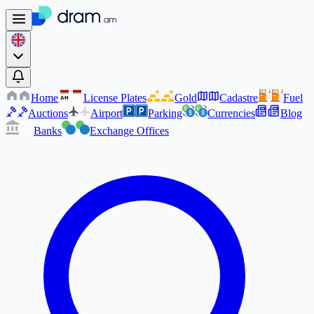
Home
License Plates
Gold
Cadastre
Fuel
AM
AM
Auctions
Airport
Parking
Currencies
Blog
Banks
Exchange Offices