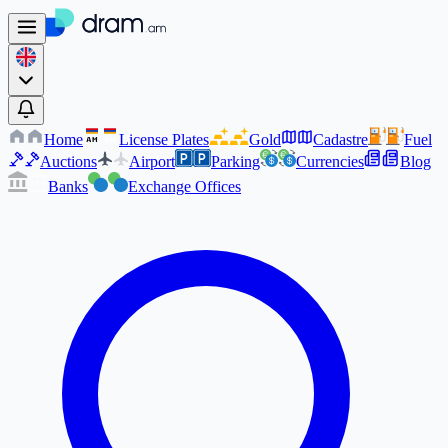
Home
License Plates
Gold
Cadastre
Fuel
AM
AM
Auctions
Airport
Parking
Currencies
Blog
Banks
Exchange Offices