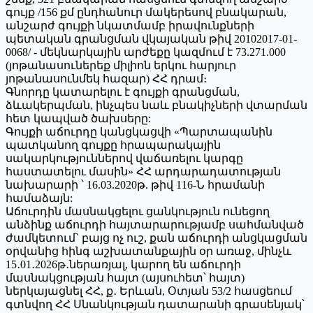
գույք /156 քմ ընդհանուր մակերեսով բնակարան,
անշարժ գույքի նկատմամբ իրավունքների
պետական գրանցման վկայական թիվ 20102017-01-
0068/ - մեկնարկային արժեքը կազմում է 73.271.000
(յոթանասուներեք միլիոն երկու հարյուր
յոթանասունմեկ հազար) ՀՀ դրամ։
Գնորդը կատարելու է գույքի գրանցման,
ձևակերպման, ինչպես նաև բնակիչների վտարման
հետ կապված ծախսերը:
Գույքի աճուրդը կանցկացվի «Պարտապանին
պատկանող գույքը հրապարակային
սակարկություններով վաճառելու կարգը
հաստատելու մասին» ՀՀ արդարադատության
նախարարի ՝ 16.03.2020թ. թիվ 116-Ն հրամանի
համաձայն:
Աճուրդին մասնակցելու ցանկություն ունեցող
անձինք աճուրդի հայտարարությամբ սահմանված
ժամկետում` բայց ոչ ուշ, քան աճուրդի անցկացման
օրվանից հինգ աշխատանքային օր առաջ, մինչև
15․01․2026թ․ներառյալ, կարող են աճուրդի
մասնակցության հայտ (այսուհետ՝ հայտ)
ներկայացնել ՀՀ, ք․ Երևան, Օտյան 53/2 հասցեում
գտնվող ՀՀ Սնանկության դատարանի գրասենյակ՝