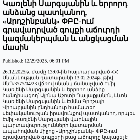
Կառլենի Սարգսյանին և երրորդ
անձանց պատկանող,
«Արդշինբանկ» ՓԲԸ-ում
գրավադրված գույքի աճուրդի
կազմակերպման և անցկացման
մասին
Published
:
12/29/2025, 06:01 PM
26․12.2025թ. ժամը 13։00-ին հայտարարված ՀՀ
Սնանկության դատարանի 13.02.2024թ. թիվ
ՍնԴ/3575/04/23 վճռով սնանկ ճանաչված Էմիլ
Կառլենի Սարգսյանին և երրորդ անձիք
հանդիսացող՝ Ալինա Աշոտի Դալլաքյանին, Լևոն
Կառլենի Սարգսյանին և Էմմա Գրիշայի
Վիրաբյանին ընդհանուր համատեղ
սեփականության իրավունքով պատկանող, որպես
Էմիլ Կառլենի Սարգսյանի վարկային
պարտավուրությունների կատարման
ապահովման միջոց «Արդշինբանկ» ՓԲԸ-ում
գրավադրված գույքերի բաց աճուրդը կայացել է