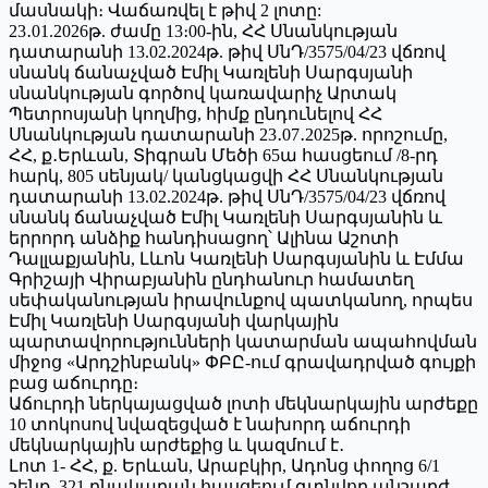
մասնակի։ Վաճառվել է թիվ 2 լոտը:
23․01.2026թ. ժամը 13։00-ին, ՀՀ Սնանկության
դատարանի 13.02.2024թ. թիվ ՍնԴ/3575/04/23 վճռով
սնանկ ճանաչված Էմիլ Կառլենի Սարգսյանի
սնանկության գործով կառավարիչ Արտակ
Պետրոսյանի կողմից, հիմք ընդունելով ՀՀ
Սնանկության դատարանի 23․07․2025թ. որոշումը,
ՀՀ, ք․Երևան, Տիգրան Մեծի 65ա հասցեում /8-րդ
հարկ, 805 սենյակ/ կանցկացվի ՀՀ Սնանկության
դատարանի 13.02.2024թ. թիվ ՍնԴ/3575/04/23 վճռով
սնանկ ճանաչված Էմիլ Կառլենի Սարգսյանին և
երրորդ անձիք հանդիսացող՝ Ալինա Աշոտի
Դալլաքյանին, Լևոն Կառլենի Սարգսյանին և Էմմա
Գրիշայի Վիրաբյանին ընդհանուր համատեղ
սեփականության իրավունքով պատկանող, որպես
Էմիլ Կառլենի Սարգսյանի վարկային
պարտավորությունների կատարման ապահովման
միջոց «Արդշինբանկ» ՓԲԸ-ում գրավադրված գույքի
բաց աճուրդը։
Աճուրդի ներկայացված լոտի մեկնարկային արժեքը
10 տոկոսով նվազեցված է նախորդ աճուրդի
մեկնարկային արժեքից և կազմում է․
Լոտ 1- ՀՀ, ք. Երևան, Արաբկիր, Ադոնց փողոց 6/1
շենք, 321 բնակարան հասցեում գտնվող անշարժ