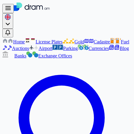
Home
License Plates
Gold
Cadastre
Fuel
AM
AM
Auctions
Airport
Parking
Currencies
Blog
Banks
Exchange Offices