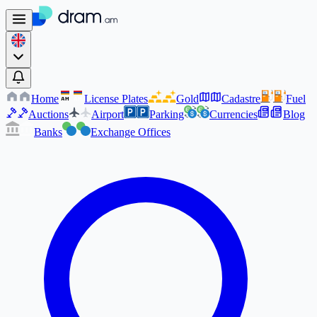
Home
License Plates
Gold
Cadastre
Fuel
AM
AM
Auctions
Airport
Parking
Currencies
Blog
Banks
Exchange Offices