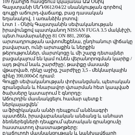
109 դահլիճ հասցեում կկայանա ԱՁ Օնիկ
Գալստյանի ՍնԴ/0612/04/22 սնանկության գործով
գույքի աճուրդ-վաճառք, բաց դասական
եղանակով, 1 առանձին լոտով:
Լոտ 1 - Օնիկ Գալստյանին սեփականության
իրավունքով պատկանող NISSAN FUGA 3.5 մակնիշի,
պետ.համարանիշը 81 ON 881, 2005թ.
արտադրության ավտոմեքենա, ընդհանուր վիճակը
բավարար, ունի արտաքին և ներքին
թերություններ, մարտկոցը և մի շարք դետալներ
բացակայում են կամ ունեն վերանորոգման կարիք /
այդ թվում նաև շարժիչը/, թափքը մասամբ
վթարված, ղեկը աջից, շարժիչը 3,5 - մեկնարկային
գինը 390,000ՀՀ դրամ:
Գույքի սեփականության փոխանցման, պետական
գրանցման և հնարավոր վտարման հետ կապված
ծախսերը կատարում է գնորդը:
Աճուրդին մասնակցելու համար պետք է
ներկայացվեն՝
ա/ֆիզիկական անձի դեպքում՝անձնագրի
պատճեն, իրավաբանական անձանց և անհատ
ձեռներեցների դեպքում՝պետական գրանցումը
հաստատող փաստաթղթերը:
բ/աճուրդի մասնակցության և կանխավճարի