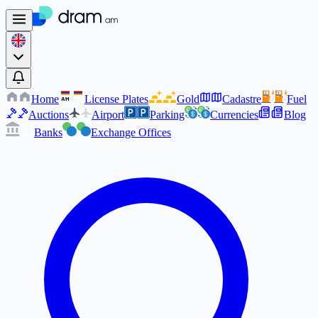
Home
License Plates
Gold
Cadastre
Fuel
AM
AM
Auctions
Airport
Parking
Currencies
Blog
Banks
Exchange Offices