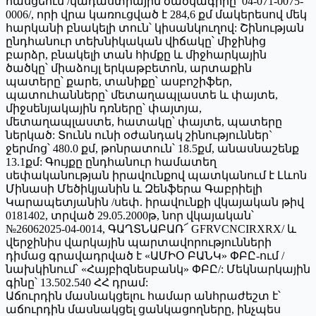
հասցեում /կադաստրային ծածկագիրը՝ 04-071-0075-
0006/, որի վրա կառուցված է 284,6 քմ մակերեսով մեկ
հարկանի բնակելի տուն՝ կիսանկուղով: Շինության
ընդհանուր տեխնիկական վիճակը՝ միջինից
բարձր, բնակելի տան հիմքը և միջհարկային
ծածկը՝ միաձույլ երկաթբետոն, արտաքին
պատերը՝ քարե, տանիքը՝ ասբոշիֆեր,
պատուհանները՝ մետաղապլաստե և փայտե,
միջսենյակային դռները՝ փայտյա,
մետաղապլաստե, հատակը՝ փայտե, պատերը
ներկած: Տունն ունի օժանդակ շինություններ`
ջերմոց՝ 480.0 քմ, թոնրատուն՝ 18.5քմ, անասնաշենք
13.1քմ: Գույքը ընդհանուր համատեղ
սեփականության իրավունքով պատկանում է Լևոն
Մինասի Մեծիկյանին և Զենֆերա Գաբրիելի
Կարապետյանին /սեփ. իրավունքի վկայական թիվ
0181402, տրված 29.05.2000թ, նոր վկայական՝
№26062025-04-0014, ԳԱՂՏՆԱԲԱՌ՜ GFRVCNCIRXRX/ և
վերջինիս վարկային պարտավորությունների
դիմաց գրավադրված է «ԱՄԻՕ ԲԱՆԿ» ՓԲԸ-ում /
նախկինում՝ «Հայբիզնեսբանկ» ՓԲԸ/: Մեկնարկային
գինը՝ 13.502.540 ՀՀ դրամ:
Աճուրդին մասնակցելու համար անհրաժեշտ է՝
աճուրդին մասնակցել ցանկացողները, ինչպես