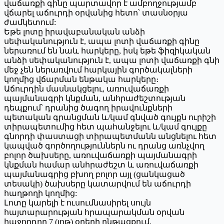
վաճառքի գինը պարտավոր է ամբողջությամբ
վճարել աճուրդի օրվանից հետո՝ տասնօրյա
ժամկետում:
Եթե լոտը իրավաբանական անձի
սեփականություն է, ապա լոտի վաճառքի գինը
ներառում են նաև հարկերը, իսկ եթե ֆիզիկական
անձի սեփականություն է, ապա լոտի վաճառքի գնի
մեջ չեն ներառվում հարկային գործակալների
կողմից վճարման ենթակա հարկերը։
Աճուրդին մասնակցելու, առուվաճառքի
պայմանագրի կնքման, անհրաժեշտության
դեպքում՝ դրանից ծագող իրավունքների
պետական գրանցման և/կամ գնված գույքն ուրիշի
տիրապետումից հետ պահանջելու և/կամ գույքը
գնորդի փաստացի տիրապետմանն անցնելու հետ
կապված գործողություններն ու դրանց առնչվող
բոլոր ծախսերը, առուվաճառքի պայմանագրի
կնքման համար անհրաժեշտ և առուվաճառքի
պայմանագրից բխող բոլոր այլ (ցանկացած
տեսակի) ծախսերը կատարվում են աճուրդի
հաղթողի կողմից:
Լոտը կարելի է ուսումնասիրել սույն
հայտարարության հրապարակման օրվան
հաջորդող 7 (յոթ) օրերի ընթացքում,