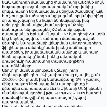
նաև աճուրդի մասնակից չհամարվող անձինք սույն
հայտարարության հրապարակման օրվանից
մինչև հայտի ներկայացման վերջնաժամկետը՝ այն
է. ո΄չ ուշ, քան աճուրդի անցկացման օրվանից հինգ
օր առաջ, կարող են հայտ ներկայացնել, իսկ
աճուրդի մասնակից չհամարվող անձինք՝
ծանուցում ներկայացնել ՀՀ սնանկության
դատարան՝ ք.Երևան, Օտյան 53/2 հասցեով: Հայտին
կից ներկայացվում է աճուրդի մասնակցության
վճարի և նախավճարի վճարման անդորրագրերը,
ֆիզիկական անձինք՝ նաև իրենց անձնագրի
պատճենը, իրավաբանական անձինք և անհատ
ձեռնարկատերը՝ նաև իրենց պետական
գրանցումը հաստատող փաստաթղթերի
պատճենները:
Աճուրդի մասնակցության վճարը լոտի
մեկնարկային գնի 1%-ի չափով (բայց ոչ ավել, քան
200․000,0 ՀՀ դրամ), իսկ նախավճարը՝ 5%-ի չափով,
մինչև հայտի ներկայացման պահը պետք է
վճարվեն պարտապան Լևոն Մինասի Մեծիկնանի
սնանկության գործով թիվ 2477605728230009 հատուկ
դրամային հաշվին՝ որպես ստացող նշելով
պարտապանին:
Աճուրդի մասնակից չհամարվող անձինք,