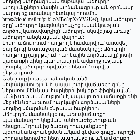
կողմից ստորագրման ենթակա՝ աճուրդի
արդյունքների մասին արձանագրության օրինակը
կարող եք ստանալ հետևյալ հղումով.
https://cloud.mail.ru/public/MBc8/pXxYV2UeQ, կամ աճուրդի
օրը՝ աճուրդի կազմակերպչից (սնանկության
գործով կառավարչից)՝ աճուրդն սկսվելուց առաջ՝
աճուրդի անցկացման վայրում:
Լոտի աճուրդում հաղթող է համարվում առավել
բարձր գին առաջարկած մասնակիցը։ Աճուրդի
հաղթողը (այդ թվում՝ հարկային գործակալը) լոտի
վաճառքի գինը պարտավոր է ամբողջությամբ
վճարել աճուրդի օրվանից հետո՝ 10 օրվա
ընթացքում:
Եթե լոտը իրավաբանական անձի
սեփականություն է, ապա լոտի վաճառքի գինը
ներառում են նաև հարկերը, իսկ եթե ֆիզիկական
անձի սեփականություն է, ապա լոտի վաճառքի գնի
մեջ չեն ներառվում հարկային գործակալների
կողմից վճարման ենթակա հարկերը։
Աճուրդին մասնակցելու, առուվաճառքի
պայմանագրի կնքման, անհրաժեշտության
դեպքում՝ դրանից ծագող իրավունքների
պետական գրանցման և/կամ գնված գույքն ուրիշի
տիրապետումից հետ պահանջելու և/կամ գույքը