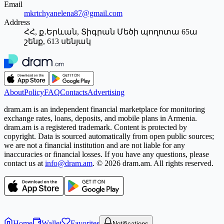
Email
mkrtchyanelena87@gmail.com
Address
ՀՀ, ք․Երևան, Տիգրան Մեծի պողոտա 65ա
շենք, 613 սենյակ
About
Policy
FAQ
Contacts
Advertising
dram.am is an independent financial marketplace for monitoring
exchange rates, loans, deposits, and mobile plans in Armenia.
dram.am is a registered trademark. Content is protected by
copyright. Data is sourced automatically from open public sources;
we are not a financial institution and are not liable for any
inaccuracies or financial losses. If you have any questions, please
contact us at
info@dram.am
.
© 2026 dram.am. All rights reserved.
Home
Wallet
Favorites
Notifications