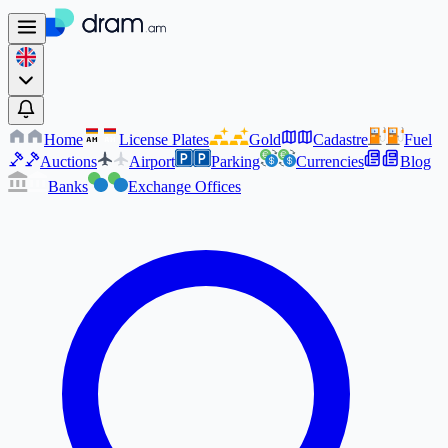
Home
License Plates
Gold
Cadastre
Fuel
AM
AM
Auctions
Airport
Parking
Currencies
Blog
Banks
Exchange Offices