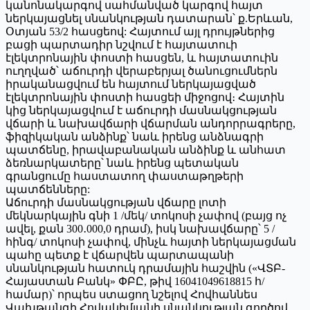
կանոնակարգով սահմանված կարգով հայտ
ներկայացնել սնանկության դատարան՝ ք.Երևան,
Օտյան 53/2 հասցեով: Հայտում այլ դրույթներից
բացի պարտադիր նշվում է հայտատուի
էլեկտրոնային փոստի հասցեն, և հայտատուին
ուղղված՝ աճուրդի վերաբերյալ ծանուցումներն
իրականացվում են հայտում ներկայացված
էլեկտրոնային փոստի հասցեի միջոցով։ Հայտին
կից ներկայացվում է աճուրդի մասնակցության
վճարի և նախավճարի վճարման անդորրագրերը,
ֆիզիկական անձինք՝ նաև իրենց անձնագրի
պատճենը, իրավաբանական անձինք և անհատ
ձեռնարկատերը՝ նաև իրենց պետական
գրանցումը հաստատող փաստաթղթերի
պատճենները:
Աճուրդի մասնակցության վճարը լոտի
մեկնարկային գնի 1 /մեկ/ տոկոսի չափով (բայց ոչ
ավել, քան 300․000,0 դրամ), իսկ նախավճարը՝ 5 /
հինգ/ տոկոսի չափով, մինչև հայտի ներկայացման
պահը պետք է վճարվեն պարտապանի
սնանկության հատուկ դրամային հաշվին («ՎՏԲ-
Հայաստան Բանկ» ՓԲԸ, թիվ 16041049618815 հ/
համար)՝ որպես ստացող նշելով Հովհաննես
Վախթանգի Հովակիմյանի սնանկության գործով