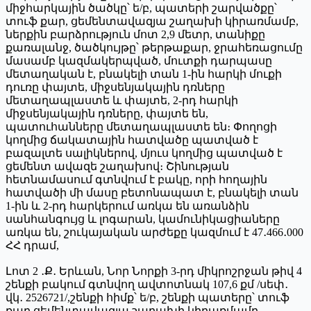
միջհարկային ծածկը՝ ե/բ, պատերի շարվածքը՝
տուֆ քար, ցեմենտավազյա շաղախի կիրառմամբ,
ներքին բարձրություն մոտ 2,9 մետր, տանիքը
քառալանջ, ծածկույթը՝ թերթաքար, ջրահեռացումը
մասամբ կազմակերպված, մուտքի դարպասը
մետաղական է, բնակելի տան 1-ին հարկի մուքի
դուռը փայտե, միջսենյակային դռները
մետաղապլաստե և փայտե, 2-րդ հարկի
միջսենյակային դռները, փայտե են,
պատուհանները մետաղապլաստե են։ Փողոցի
կողմից ճակատային հատվածը պատված է
բազալտե սալիկներով, մյուս կողմից պատված է
ցեմենտ ավազե շաղախով։ Շինության
հետնամասում գտնվում է բակը, որի հողային
հատվածի մի մասը բետոնապատ է, բնակելի տան
1-ին և 2-րդ հարկերում առկա են առանձին
սանհանգույց և լոգարան, կամունիկացիաները
առկա են, շուկայական արժեքը կազմում է 47․466․000
ՀՀ դրամ,
Լոտ 2 ․Ք․ Երևան, Նոր Նորքի 3-րդ միկրոշրջան թիվ 4
շենքի բակում գտնվող ավտոտնակ 107,6 քմ /սեփ․
վկ․ 2526721/,շենքի հիմք՝ ե/բ, շենքի պատերը՝ տուֆ
քար ցեմենտավազյա շաղախի կիրառմամբ,