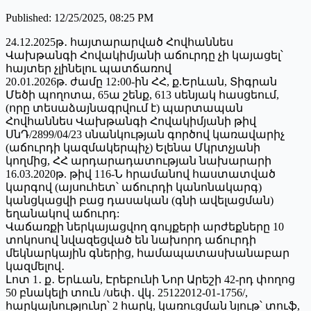
Published
:
12/25/2025, 08:25 PM
24.12.2025թ․ հայտարարված Հովհաննես
Վախթանգի Հովակիմյանի աճուրդը չի կայացել՝
հայտեր չլինելու պատճառով
20․01.2026թ. ժամը 12։00-ին ՀՀ, ք.Երևան, Տիգրան
Մեծի պողոտա, 65ա շենք, 613 սենյակ հասցեում,
(որը տեսաձայնագրվում է) պարտապան
Հովհաննես Վախթանգի Հովակիմյանի թիվ
ՍնԴ/2899/04/23 սնանկության գործով կառավարիչ
(աճուրդի կազմակերպիչ) Ելենա Մկրտչյանի
կողմից, ՀՀ արդարադատության նախարարի
16.03.2020թ. թիվ 116-Ն հրամանով հաստատված
կարգով (այսուհետ՝ աճուրդի կանոնակարգ)
կանցկացվի բաց դասական (գնի ավելացման)
եղանակով աճուրդ:
Վաճառքի ներկայացվող գույքերի արժեքները 10
տոկոսով նվազեցված են նախորդ աճուրդի
մեկնարկային գներից, համապատասխանաբար
կազմելով․
Լոտ 1․ ք․ Երևան, Էրեբունի Նոր Արեշի 42-րդ փողոց
50 բնակելի տուն /սեփ․ վկ․ 25122012-01-1756/,
հարկայնությունը՝ 2 հարկ, կառուցման նյութ՝ տուֆ,