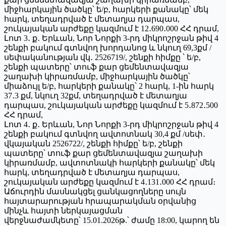
միջհարկային ծածկը՝ ե/բ, հարկերի քանակը՝ մեկ
հարկ, տեղադրված է մետաղյա դարպաս,
շուկայական արժեքը կազմում է 12․690․000 ՀՀ դրամ,
Լոտ 3․ ք․ Երևան, Նոր Նորքի 3-րդ միկրոշրջան թիվ 4
շենքի բակում գտնվող խորդանոց և նկուղ 69,3քմ /
սեփականության վկ․ 2526719/, շենքի հիմքը ՝ ե/բ,
շենքի պատերը՝ տուֆ քար ցեմենտավազյա
շաղախի կիրառմամբ, միջհարկային ծածկը՝
միաձույլ ե/բ, հարկերի քանակը՝ 2 հարկ, 1-ին հարկ
37․3 քմ, նկուղ 32քմ, տեղադրված է մետաղյա
դարպաս, շուկայական արժեքը կազմում է 5․872․500
ՀՀ դրամ,
Լոտ 4․ ք․ Երևան, Նոր Նորքի 3-րդ միկրոշրջան թիվ 4
շենքի բակում գտնվող ավտոտնակ 30,4 քմ /սեփ․
վկայական 2526722/, շենքի հիմքը՝ ե/բ, շենքի
պատերը՝ տուֆ քար ցեմենտավազյա շաղախի
կիրառմամբ, ավտոտնակի հարկերի քանակը՝ մեկ
հարկ, տեղադրված է մետաղյա դարպաս,
շուկայական արժեքը կազմում է 4․131․000 ՀՀ դրամ։
Աճուրդին մասնակցել ցանկացողները սույն
հայտարարության հրապարակման օրվանից
մինչև հայտի ներկայացման
վերջնաժամկետը՝ 15.01.2026թ.՝ ժամը 18:00, կարող են