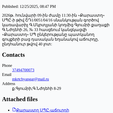
Published
:
12/25/2025, 08:47 PM
2026թ․ հունվարի 09-ին ժամը 11:30-ին «Քարաստղ»
ՍՊԸ-ի թիվ ՇԴ1/0051/04/16 սնանկության գործով
կառավարիչ Գ.Մկրտչյանի կողմից Գյումրի քաղաքի
Գ.Նժդեհի 26, № 33 հասցեում կանցկացվի
«Քարաստղ» ՍՊ ընկերությանը պատկանող
գույքերի բաց դասական եղանակով աճուրդը,
ընդհանուր թվով 40 լոտ:
Contacts
Phone
37494700073
Email
mkrtchyangar@mail.ru
Address
ք.Գյումրի,Գ.Նժդեհի 8-29
Attached files
Քարաստղ ՍՊԸ-աճուրդի