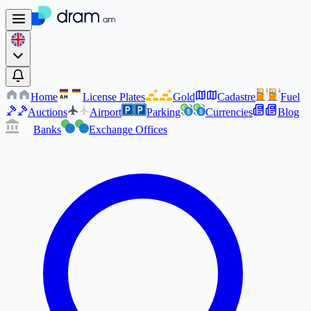
Home
License Plates
Gold
Cadastre
Fuel
AM
AM
Auctions
Airport
Parking
Currencies
Blog
Banks
Exchange Offices