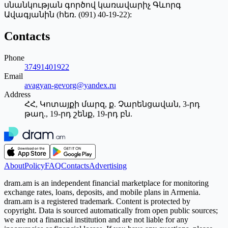
սնանկության գործով կառավարիչ Գևորգ
Ավագյանին (հեռ. (091) 40-19-22):
Contacts
Phone
37491401922
Email
avagyan-gevorg@yandex.ru
Address
ՀՀ, Կոտայքի մարզ, ք. Չարենցավան, 3-րդ
թաղ., 19-րդ շենք, 19-րդ բն.
About
Policy
FAQ
Contacts
Advertising
dram.am is an independent financial marketplace for monitoring
exchange rates, loans, deposits, and mobile plans in Armenia.
dram.am is a registered trademark. Content is protected by
copyright. Data is sourced automatically from open public sources;
we are not a financial institution and are not liable for any