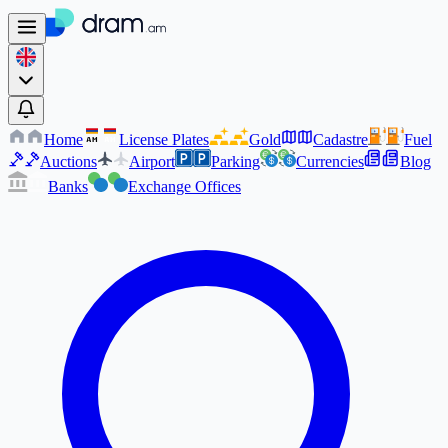
Home
License Plates
Gold
Cadastre
Fuel
AM
AM
Auctions
Airport
Parking
Currencies
Blog
Banks
Exchange Offices