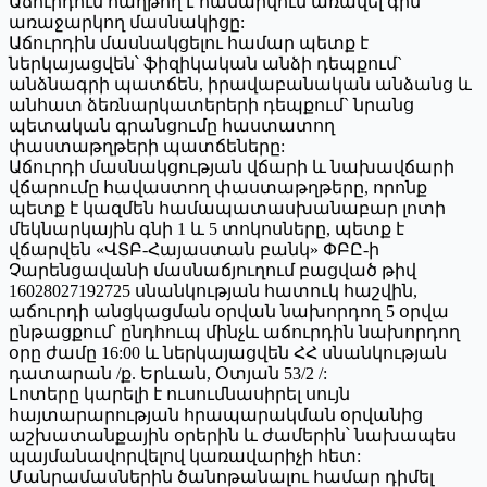
Աճուրդում հաղթող է համարվում առավել գին
առաջարկող մասնակիցը:
Աճուրդին մասնակցելու համար պետք է
ներկայացվեն՝ ֆիզիկական անձի դեպքում`
անձնագրի պատճեն, իրավաբանական անձանց և
անհատ ձեռնարկատերերի դեպքում` նրանց
պետական գրանցումը հաստատող
փաստաթղթերի պատճեները:
Աճուրդի մասնակցության վճարի և նախավճարի
վճարումը հավաստող փաստաթղթերը, որոնք
պետք է կազմեն համապատասխանաբար լոտի
մեկնարկային գնի 1 և 5 տոկոսները, պետք է
վճարվեն «ՎՏԲ-Հայաստան բանկ» ՓԲԸ-ի
Չարենցավանի մասնաճյուղում բացված թիվ
16028027192725 սնանկության հատուկ հաշվին,
աճուրդի անցկացման օրվան նախորդող 5 օրվա
ընթացքում՝ ընդհուպ մինչև աճուրդին նախորդող
օրը ժամը 16:00 և ներկայացվեն ՀՀ սնանկության
դատարան /ք. Երևան, Օտյան 53/2 /:
Լոտերը կարելի է ուսումնասիրել սույն
հայտարարության հրապարակման օրվանից
աշխատանքային օրերին և ժամերին՝ նախապես
պայմանավորվելով կառավարիչի հետ:
Մանրամասներին ծանոթանալու համար դիմել