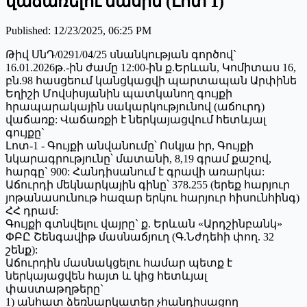
վաճառելու մասին (Լոտ 1)
Published
:
12/23/2025, 06:25 PM
Թիվ ՍնԴ/0291/04/25 սնանկության գործով`
16.01.2026թ.-ին ժամը 12:00-ին ք.Երևան, Կոմիտաս 16,
բն.98 հասցեում կանցկացվի պարտապան Արփինե
Եղիշի Մովսիսյանին պատկանող գույքի
հրապարակային սակարկությունով (աճուրդ)
վաճառք: Վաճառքի է ներկայացվում հետևյալ
գույքը`
Լոտ-1 - Գույքի անվանումը՝ Ոսկյա իր, Գույքի
նկարագրությունը՝ մատանի, 8,19 գրամ քաշով,
հարգը` 900: Հանդիսանում է գրավի առարկա:
Աճուրդի մեկնարկային գինը՝ 378.255 (երեք հարյուր
յոթանասունութ հազար երկու հարյուր հիսունհինգ)
ՀՀ դրամ:
Գույքի գտնվելու վայրը` ք. Երևան «Արդշինբանկ»
ՓԲԸ Շենգավիթ մասնաճյուղ (Գ.Նժդեհի փող. 32
շենք):
Աճուրդին մասնակցելու համար պետք է
ներկայացվեն հայտ և կից հետևյալ
փաստաթղթերը`
1) անհատ ձեռնարկատեր չհանդիսացող