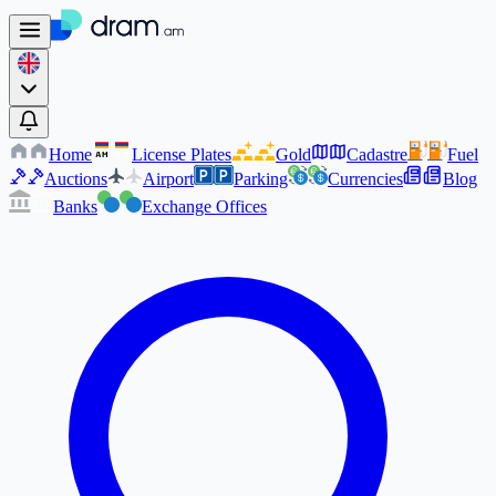
Home
License Plates
Gold
Cadastre
Fuel
AM
AM
Auctions
Airport
Parking
Currencies
Blog
Banks
Exchange Offices