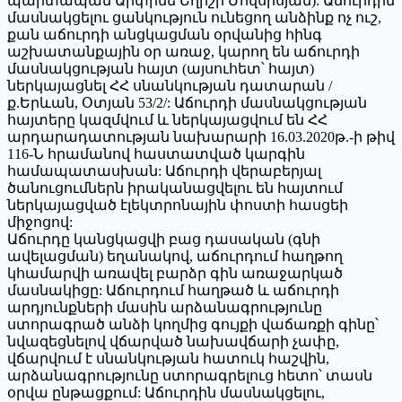
պարտապան Արփինե Եղիշի Մովսիսյան): Աճուրդին
մասնակցելու ցանկություն ունեցող անձինք ոչ ուշ,
քան աճուրդի անցկացման օրվանից հինգ
աշխատանքային օր առաջ, կարող են աճուրդի
մասնակցության հայտ (այսուհետ՝ հայտ)
ներկայացնել ՀՀ սնանկության դատարան /
ք.Երևան, Օտյան 53/2/: Աճուրդի մասնակցության
հայտերը կազմվում և ներկայացվում են ՀՀ
արդարադատության նախարարի 16.03.2020թ.-ի թիվ
116-Ն հրամանով հաստատված կարգին
համապատասխան: Աճուրդի վերաբերյալ
ծանուցումներն իրականացվելու են հայտում
ներկայացված էլեկտրոնային փոստի հասցեի
միջոցով:
Աճուրդը կանցկացվի բաց դասական (գնի
ավելացման) եղանակով, աճուրդում հաղթող
կհամարվի առավել բարձր գին առաջարկած
մասնակիցը: Աճուրդում հաղթած և աճուրդի
արդյունքների մասին արձանագրությունը
ստորագրած անձի կողմից գույքի վաճառքի գինը՝
նվազեցնելով վճարված նախավճարի չափը,
վճարվում է սնանկության հատուկ հաշվին,
արձանագրությունը ստորագրելուց հետո՝ տասն
օրվա ընթացքում: Աճուրդին մասնակցելու,