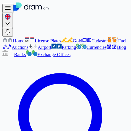
Home
License Plates
Gold
Cadastre
Fuel
AM
AM
Auctions
Airport
Parking
Currencies
Blog
Banks
Exchange Offices