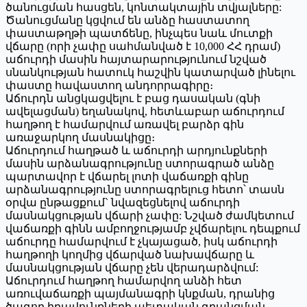
ծանուցման հասցեն, կոնտակտային տվյալները:
Ծանուցմանը կցվում են անձը հաստատող
փաստաթղթի պատճենը, ինչպես նաև մուտքի
վճարը (որի չափը սահմանված է 10,000 ՀՀ դրամ)
աճուրդի մասին հայտարարությունում նշված
սնանկության հատուկ հաշվին կատարված լինելու
փաստը հավաստող անդորրագիրը։
Աճուրդն անցկացվելու է բաց դասական (գնի
ավելացման) եղանակով, հետևաբար աճուրդում
հաղթող է համարվում առավել բարձր գին
առաջարկող մասնակիցը։
Աճուրդում հաղթած և աճուրդի արդյունքների
մասին արձանագրությունը ստորագրած անձը
պարտավոր է վճարել լոտի վաճառքի գինը
արձանագրությունը ստորագրելուց հետո՝ տասն
օրվա ընթացքում` նվազեցնելով աճուրդի
մասնակցության վճարի չափը: Նշված ժամկետում
վաճառքի գինն ամբողջությամբ չվճարելու դեպքում
աճուրդը համարվում է չկայացած, իսկ աճուրդի
հաղթողի կողմից վճարված նախավճարը և
մասնակցության վճարը չեն վերադարձվում:
Աճուրդում հաղթող համարվող անձի հետ
առուվաճառքի պայմանագրի կնքման, դրանից
ծագող իրավունքների պետական գրանցման,