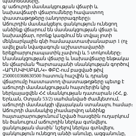
պատճենները,
գ/ աճուրդի մասնակցության վճարի և
նախավճարի վճարումները հավաստող
փաստաթղթերը (անդորրագրերը)։
Աճուրդին մասնակցելու ցանկություն ունեցող
անձինք վճարում են մասնակցության վճար և
նախավճար, որոնք կազմում են տվյալ լոտի
մեկնարկային գնի համապատասխանաբար 1 (ոչ
ավել քան նվազագույն աշխատավարձի
երեքհարյուրապատիկ չափով) և 5 տոկոսները։
Մասնակցության վճարը և նախավճարը ենթակա
են վճարման Պարտապանի սնանկության գործով
«ԱՐՄՍՎԻՍԲԱՆԿ» ՓԲԸ-ում բացված թիվ
2500010368630500 հատուկ հաշվին և դրանց
վճարումը հաստատող փաստաթղթերը պետք է
աճուրդի մասնակցության հայտ(եր)ին կից
ներկայացվեն ՀՀ սնանկության դատարան (ՀՀ, ք.
Երևան, Օտյան 53/2) սահմանված ժամկետում,
աճուրդի մասնակցի վկայական ստանալու համար։
Աճուրդի մասնակից չհամարվող անձինք
հայտարարությունում նշված հասցեին ուղարկում
են ծանուցում աճուրդին ներկա գտնվելու
ցանկության մասին` նշելով ներկա գտնվելու
ցանկություն ունեցող անձի անունը, ազգանունը,