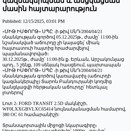
կազմակերպման և անցկացման
մասին հայտարարություն
Published
:
12/15/2025, 03:01 PM
«ՄԻԹ ԻՄՓՈՐԹ» ՍՊԸ -ի թիվ ՍնԴ/2004/04/21
սնանկության գործով 05.12.2025թ., ժամը՝ 11:00-ին
նշանակված աճուրդը չի կայացել՝ միակ
հայտատուի հայտից հրաժարվելով
պայմանավորված։
30.12.2025թ., ժամը՝ 11:00-ին ք. Երևան, Արշակունյաց
պող., 5 շենք, 109 սենյակ հասցեում, պարտապան
«ՄԻԹ ԻՄՓՈՐԹ» ՍՊԸ -ի թիվ ՍնԴ/2004/04/21
սնանկության գործով կառավարիչ (աճուրդի
կազմակերպիչ) Տարոն Բանդուրյանի կողմից
կանցկացվի հերթական աճուրդը՝ հետևյալ
լոտերով՝
Լոտ 2։ FORD TRANSIT 2.5D մակնիշի,
WF0LXXGBVLXC65414 նույնականացման համարով,
380 OC 61 համարանիշի:
Տրանսպորտային միջոցի նկարագիրը։
Արտադրության տարեթիվը՝ 1999թ․, գույնը՝