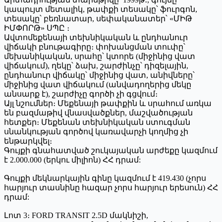
կապույտ մետալիկ, թափքի տեսակը՝ ֆուրգոն,
տեսակը՝ բեռնատար, սեփականատեր՝ «ՄԻԹ
ԻՄՓՈՐԹ» ՍՊԸ ։
Ավտոմեքենայի տեխնիկական և ընդհանուր
վիճակի բնութագիրը։ փոխանցման տուփը՝
մեխանիկական, սրահը՝ կտորե (միջինից վատ
վիճակում), ղեկը՝ ձախ, շարժինչը՝ դիզելային,
ընդհանուր վիճակը՝ միջինից վատ, անիվները՝
միջինից վատ վիճակում (անվադողերից մեկը
անսարք է), շարժիչը գործի չի գցվում։
Այլ նշումներ։ Մեքենայի թափքին և սրահում առկա
են բազմաթիվ վնասվածքներ, մաշվածության
հետքեր։ Մեքենան տեխնիկական ստուգման
սնանկության գործով կառավարչի կողմից չի
ենթարկվել։
Գույքի գնահատված շուկայական արժեքը կազմում
է 2.000.000 (երկու միլիոն) ՀՀ դրամ:
Գույքի մեկնարկային գինը կազմում է 419.430 (չորս
հարյուր տասնինը հազար չորս հարյուր երեսուն) ՀՀ
դրամ:
Լոտ 3։ FORD TRANSIT 2.5D մակնիշի,