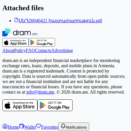
Attached files
ՍնԴ20040421 հայտարարություն.pdf
About
Policy
FAQ
Contacts
Advertising
dram.am is an independent financial marketplace for monitoring
exchange rates, loans, deposits, and mobile plans in Armenia.
dram.am is a registered trademark. Content is protected by
copyright. Data is sourced automatically from open public sources;
we are not a financial institution and are not liable for any
inaccuracies or financial losses. If you have any questions, please
contact us at
info@dram.am
.
© 2026 dram.am. All rights reserved.
Home
Wallet
Favorites
Notifications