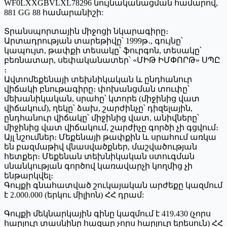
WF0LXXGBVLXL78296 նույնականացման համարով,
881 GG 88 համարանիշի:
Տրանսպորտային միջոցի նկարագիրը։
Արտադրության տարեթիվը՝ 1999թ․, գույնը՝
կապույտ, թափքի տեսակը՝ ֆուրգոն, տեսակը՝
բեռնատար, սեփականատեր՝ «ՄԻԹ ԻՄՓՈՐԹ» ՍՊԸ
։
Ավտոմեքենայի տեխնիկական և ընդհանուր
վիճակի բնութագիրը։ փոխանցման տուփը՝
մեխանիկական, սրահը՝ կտորե (միջինից վատ
վիճակում), ղեկը՝ ձախ, շարժինչը՝ դիզելային,
ընդհանուր վիճակը՝ միջինից վատ, անիվները՝
միջինից վատ վիճակում, շարժիչը գործի չի գցվում։
Այլ նշումներ։ Մեքենայի թափքին և սրահում առկա
են բազմաթիվ վնասվածքներ, մաշվածության
հետքեր։ Մեքենան տեխնիկական ստուգման
սնանկության գործով կառավարչի կողմից չի
ենթարկվել։
Գույքի գնահատված շուկայական արժեքը կազմում
է 2.000.000 (երկու միլիոն) ՀՀ դրամ:
Գույքի մեկնարկային գինը կազմում է 419.430 (չորս
հարյուր տասնինը հազար չորս հարյուր երեսուն) ՀՀ