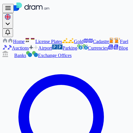
Home
License Plates
Gold
Cadastre
Fuel
AM
AM
Auctions
Airport
Parking
Currencies
Blog
Banks
Exchange Offices