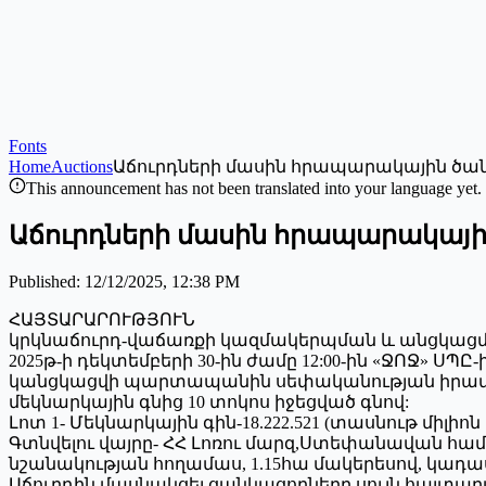
Fonts
Home
Auctions
Աճուրդների մասին հրապարակային ծան
This announcement has not been translated into your language yet.
Աճուրդների մասին հրապարակայի
Published
:
12/12/2025, 12:38 PM
ՀԱՅՏԱՐԱՐՈՒԹՅՈՒՆ
կրկնաճուրդ-վաճառքի կազմակերպման և անցկաց
2025թ-ի դեկտեմբերի 30-ին ժամը 12:00-ին «ՋՈՋ» Ս
կանցկացվի պարտապանին սեփականության իրավունք
մեկնարկային գնից 10 տոկոս իջեցված գնով:
Լոտ 1- Մեկնարկային գին-18.222.521 (տասնութ միլիո
Գտնվելու վայրը- ՀՀ Լոռու մարզ,Ստեփանավան 
նշանակության հողամաս, 1.15հա մակերեսով, կադաս
Աճուրդին մասնակցել ցանկացողները սույն հայտար