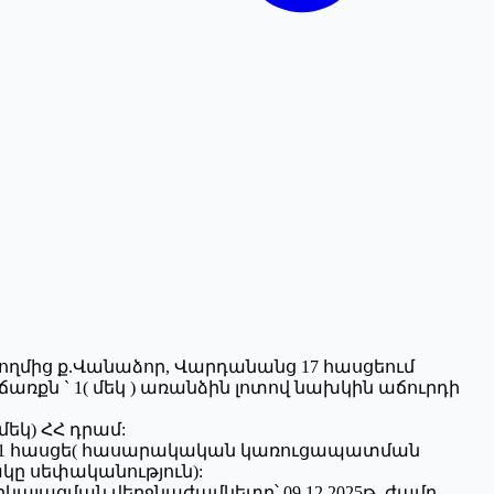
 կողմից ք.Վանաձոր, Վարդանանց 17 հասցեում
քն ` 1( մեկ ) առանձին լոտով նախկին աճուրդի
մեկ) ՀՀ դրամ:
49/1 հասցե( հասարակական կառուցապատման
ակը սեփականություն):
այացման վերջնաժամկետը՝ 09.12.2025թ. ժամը