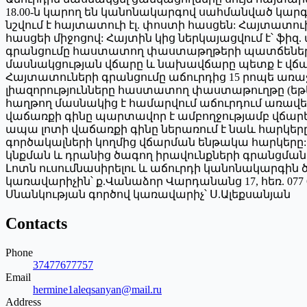
18.00-ն կարող են կանոնակարգով սահմանված կարգ
նշվում է հայտատուի էլ. փոստի հասցեն: Հայտատու
հասցեի միջոցով: Հայտին կից ներկայացվում է՝ ֆ
գրանցումը հաստատող փաստաթղթերի պատճեները, ի
մասնակցության վճարը և նախավճարը պետք է վճարվ
Հայտատուների գրանցումը աճուրդից 15 րոպե առա
լիազորությունները հաստատող փաստաթուղթը (եթե հ
հաղթող մասնակից է համարվում աճուրդում առավել
վաճառքի գինը պարտավոր է ամբողջությամբ վճարել
ապա լոտի վաճառքի գինը ներառում է նաև հարկերը,
գործակալների կողմից վճարման ենթակա հարկերը:
կնքման և դրանից ծագող իրավունքների գրանցման
Լոտն ուսումնասիրելու և աճուրդի կանոնակարգին 
կառավարիչին՝ ք.Վանաձոր Վարդանանց 17, հեռ. 077 67 77 
Սնանկության գործով կառավարիչ՝ Ս.Ալեքսանյան
Contacts
Phone
37477677757
Email
hermine1aleqsanyan@mail.ru
Address