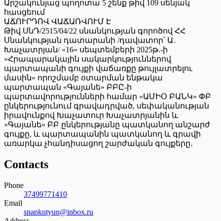
Արշակունյաց պողոտա 5 շենք թիվ 109 սենյակ
հասցեում
ԱՃՈՒՐԴՈՎ ՎԱՃԱՌՎՈՒՄ Է
Թիվ ՍնԴ/2515/04/22 սնանկության գորոծով ՀՀ
Սնանկության դատարանի /դավատոր՝ Ա․
Խաչատրյան/ «16» սեպտեմբերի 2025թ.-ի
«Հրապարակային սակարկություններով
պարտապանի գույքի վաճառքը թույլատրելու
մասին» որոշմամբ օտարման ենթակա
պարտապան «Գայանե» ԲԲԸ-ի
պարտավորությունների համար «ԱՄԻՕ ԲԱՆԿ» ՓԲ
ընկերությունում գրավադրված, սեփականության
իրավունքով Խաչատուր Խաչատրյանին և
«Գայանե» ԲԲ ընկերությանը պատկանող անշարժ
գույքը, և պարտապանին պատկանող և գրավի
առարկա չհանդիսացող շարժական գույքերը․
Contacts
Phone
37499771410
Email
snankutyun@inbox.ru
Address