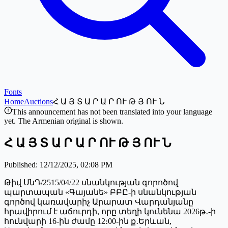
Fonts
Home
Auctions
Հ Ա Յ Տ Ա Ր Ա Ր ՈՒ Թ Յ ՈՒ Ն
This announcement has not been translated into your language
yet. The Armenian original is shown.
Հ Ա Յ Տ Ա Ր Ա Ր ՈՒ Թ Յ ՈՒ Ն
Published
:
12/12/2025, 02:08 PM
Թիվ ՍնԴ/2515/04/22 սնանկության գորոծով
պարտապան «Գայանե» ԲԲԸ-ի սնանկության
գործով կառավարիչ Արարատ Վարդանյանը
հրավիրում է աճուրդի, որը տեղի կունենա 2026թ․-ի
հունվարի 16-ին ժամը 12։00-ին ք․Երևան,