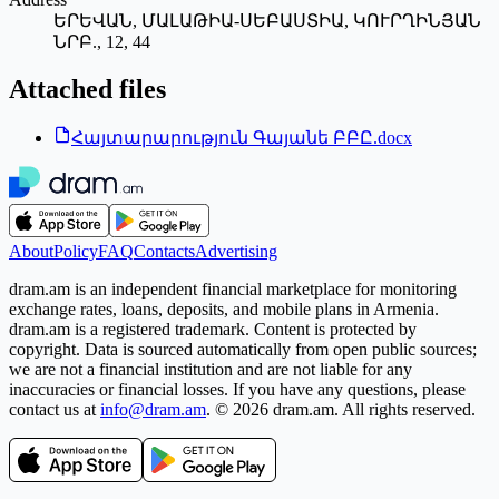
ԵՐԵՎԱՆ, ՄԱԼԱԹԻԱ-ՍԵԲԱՍՏԻԱ, ԿՈՒՐՂԻՆՅԱՆ
ՆՐԲ., 12, 44
Attached files
Հայտարարություն Գայանե ԲԲԸ.docx
About
Policy
FAQ
Contacts
Advertising
dram.am is an independent financial marketplace for monitoring
exchange rates, loans, deposits, and mobile plans in Armenia.
dram.am is a registered trademark. Content is protected by
copyright. Data is sourced automatically from open public sources;
we are not a financial institution and are not liable for any
inaccuracies or financial losses. If you have any questions, please
contact us at
info@dram.am
.
© 2026 dram.am. All rights reserved.