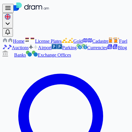
Home
License Plates
Gold
Cadastre
Fuel
AM
AM
Auctions
Airport
Parking
Currencies
Blog
Banks
Exchange Offices