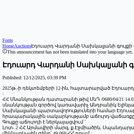
Fonts
Home
Auctions
Էդուարդ Վարդանի Սախկալյանի գույք
This announcement has not been translated into your language yet.
Էդուարդ Վարդանի Սախկալյանի գ
Published
:
12/12/2025, 03:39 PM
2025թ.-ի դեկտեմբերի 12-ին, հայտարարված Էդուար
:
ՀՀ Սնանկության դատարանի թիվ ՍնԴ /0680/04/21 14.0
սնանկության գործով կառավարիչ Անդրանիկ Ելինյան
Սախկալյանի պարտավորություների համար Էդուա
հրապարակային սակարկությամբ աճուրդ-վաճառքը
Գույքը աճուրդի է ներկայացվում `
Լոտ- 2 ՀՀ Արմավիրի մարզ, ք.Էջմիածին, Սպանդար
մեկնարկային գինը՝ 49․069 ՀՀ դրամ :