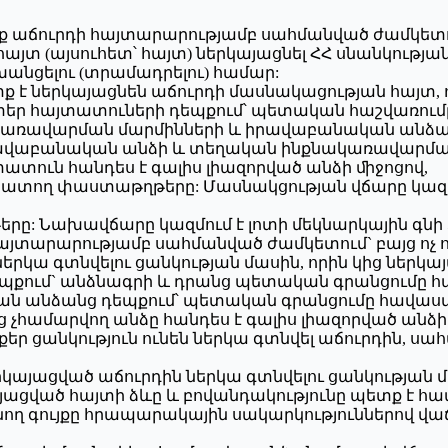
ինք աճուրդի հայտարարությամբ սահմանված ժամկետու
հայտ (այսուհետ՝ հայտ) ներկայացնել ՀՀ սնանկությ
ոխանցելու (տրամադրելու) համար:
 է ներկայացնեն աճուրդի մասնակացության հայտ, ո
տեր հայտատուների դեպքում՝ պետական հաշվառո
առավարման մարմինների և իրավաբանական անձան
րավաբանական անձի և տեղական ինքնակառավարման
տուն հանդես է գալիս լիազորված անձի ﬕջոցով,
ատող փաստաթղթերը: Մասնակցության վճարը կազմում
: Նախավճարը կազմում է լոտի մեկնարկային գնի 5
այտարարությամբ սահմանված ժամկետում` բայց ոչ ո
ներկա գտնվելու ցանկության մասին, որին կից ներկա
պքում` անձնագրի և դրանց պետական գրանցումը
ն անձանց դեպքում՝ պետական գրանցումը հավաս
ց չհամարվող անձը հանդես է գալիս լիազորված անձ
 ցանկություն ունեն ներկա գտնվել աճուրդին, սահմա
կայացված աճուրդին ներկա գտնվելու ցանկության մ
կայացված հայտի ձևը և բովանդակությունը պետք 
 գույքը հրապարակային սակարկություններով վաճառ