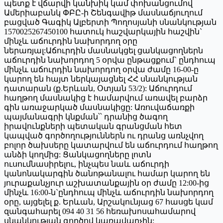
պետք է վճարվի կանխիկ կամ փոխանցումով
Ամերիաբանկ ՓԲԸ-ի Շենգավիթ մասնաճյուղում
բացված Գագիկ Ալբերտի Պողոսյանի սնանկության
1570025267450100 հատուկ հաշվարկային հաշվին`
մինչև աճուրդին նախորդող օրը
ներառյալ:Աճուրդին մասնակցել ցանկացողներն
աճուրդին նախորդող 5 օրվա ընթացքում` ընդհուպ
մինչև աճուրդին նախորդող օրվա ժամը 16-00-ը
կարող են հայտ ներկայացնել ՀՀ սնանկության
դատարան (ք.Երևան, Օտյան 53/2): Աճուրդում
հաղթող մասնակից է համարվում առավել բարձր
գին առաջարկած մասնակիցը: Առուվաճառքի
պայմանագրի կնքման՝՝ դրանից ծագող
իրավունքների պետական գրանցման հետ
կապված գործողություններն ու դրանց առնչվող
բոլոր ծախսերը կատարվում են աճուրդում հաղթող
անձի կողմից: Ցանկացողները լոտն
ուսումնասիրելու, ինչպես նաև աճուրդի
կանոնակարգին ծանոթանալու համար կարող են
յուրաքանչյուր աշխատանքային օր ժամը 12:00-ից
մինչև 16:00-ն`ընդհուպ մինչև աճուրդին նախորդող
օրը, այցելել ք. Երևան, Արշակունյաց 67 հասցե կամ
զանգահարել 094 40 31 56 հեռախոսահամարով
սնանկության գործով կառավարչին: