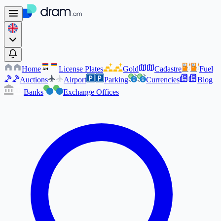
Home
License Plates
Gold
Cadastre
Fuel
AM
AM
Auctions
Airport
Parking
Currencies
Blog
Banks
Exchange Offices