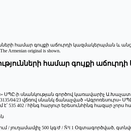
ւնների համար գույքի աճուրդի կազմակերպման և ա
 The Armenian original is shown.
ւթյունների համար գույքի աճուր
ւրս» ՍՊԸ-ի սնանկության գործով կառավարիչ Ա.Խաչատր
135/04/23 վճռով սնանկ ճանաչված «Ագրոռեսուրս» Ս
է՝ 535 402 / հինգ հարյուր երեսունհինգ հազար չորս հա
ան
 / յուղամամլիչ 500 կգ/ժ / Ñ³ï 1 Օգտագործված, գտնվ