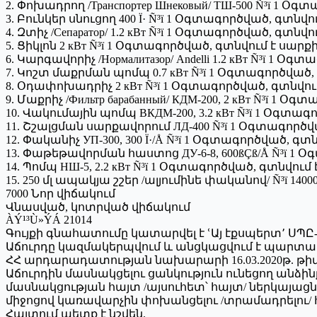
2. Փոխադրող /Транспортер Шнековый/ ТШ-500 Ñ³ï 1 
3. Բունկեր սնուցող 400 Ï· Ñ³ï 1 Օգտագործված, գտնվ
4. Զտիչ /Сепаратор/ 1.2 кВт Ñ³ï 1 Օգտագործված, գտն
5. Ցիկլոն 2 кВт Ñ³ï 1 Օգտագործված, գտնվում է սար
6. Կարգավորիչ /Нормалитазор/ Andelli 1.2 кВт Ñ³ï 1 
7. Կոշտ մաքրման պոմպ 0.7 кВт Ñ³ï 1 Օգտագործված,
8. Օդափոխադրիչ 2 кВт Ñ³ï 1 Օգտագործված, գտնվու
9. Մաքրիչ /Фильтр барабанный/ КДМ-200, 2 кВт Ñ³ï 1
10. Վակումային պոմպ ВКДМ-200, 3.2 кВт Ñ³ï 1 Օգտա
11. Շշալցման սարքավորում ЛД-400 Ñ³ï 1 Օգտագործ
12. Փականիչ УП-300, 300 Ï·/Å Ñ³ï 1 Օգտագործված, գ
13. Փաթեթավորման հաստոց ДУ-6-8, 600ßÇß/Å Ñ³ï 1
14. Պոմպ НШ-5, 2.2 кВт Ñ³ï 1 Օգտագործված, գտնվում
15. 250 մլ ապակյա շշեր /ալյումինե փականով/ Ñ³ï 1400
7000 Նոր վիճակում
Վնասված, կոտրված վիճակում
ÀÝ¹³Ù»ÝÁ 21014
Գույքի գնահատումը կատարվել է ՙԱյ էքսպերտ՚ ՍՊԸ-ի
Աճուրդը կազմակերպվում և անցկացվում է պարտա
ՀՀ արդարադատության նախարարի 16.03.2020թ. 
Աճուրդին մասնակցելու ցանկություն ունեցող անձինք 
մասնակցության հայտ /այսուհետ՝ հայտ/ ներկայաց
միջոցով կառավարչին փոխանցելու /տրամադրելու/
Հայտում պետք է նշվեն.