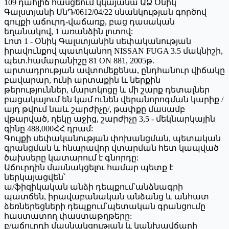
109 դահլիճ հասցեում կկայանա ԱՁ Օնիկ
Գալստյանի ՍնԴ/0612/04/22 սնանկության գործով
գույքի աճուրդ-վաճառք, բաց դասական
եղանակով, 1 առանձին լոտով:
Լոտ 1 - Օնիկ Գալստյանին սեփականության
իրավունքով պատկանող NISSAN FUGA 3.5 մակնիշի,
պետ.համարանիշը 81 ON 881, 2005թ.
արտադրության ավտոմեքենա, ընդհանուր վիճակը
բավարար, ունի արտաքին և ներքին
թերություններ, մարտկոցը և մի շարք դետալներ
բացակայում են կամ ունեն վերանորոգման կարիք /
այդ թվում նաև շարժիչը/, թափքը մասամբ
վթարված, ղեկը աջից, շարժիչը 3,5 - մեկնարկային
գինը 488,000ՀՀ դրամ:
Գույքի սեփականության փոխանցման, պետական
գրանցման և հնարավոր վտարման հետ կապված
ծախսերը կատարում է գնորդը:
Աճուրդին մասնակցելու համար պետք է
ներկայացվեն՝
ա/ֆիզիկական անձի դեպքում՝անձնագրի
պատճեն, իրավաբանական անձանց և անհատ
ձեռներեցների դեպքում՝պետական գրանցումը
հաստատող փաստաթղթերը:
բ/աճուրդի մասնակցության և կանխավճարի