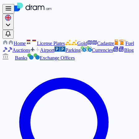
Home
License Plates
Gold
Cadastre
Fuel
AM
AM
Auctions
Airport
Parking
Currencies
Blog
Banks
Exchange Offices