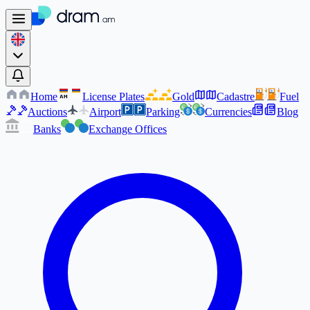
Home
License Plates
Gold
Cadastre
Fuel
AM
AM
Auctions
Airport
Parking
Currencies
Blog
Banks
Exchange Offices