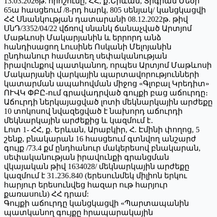
13.03.2026թ. որոշումը, ՀՀ, ք․Երևան, Տիգրան Մեծի
65ա հասցեում /8-րդ հարկ, 805 սենյակ/ կանցկացվի
ՀՀ Սնանկության դատարանի 08.12.2022թ. թիվ
ՍնԴ/3352/04/22 վճռով սնանկ ճանաչված Արտյոմ
Մաթևոսի Մակարյանին և երրորդ անձ
հանդիսացող Լուսինե Ոսկանի Մելոյանին
ընդհանուր համատեղ սեփականության
իրավունքով պատկանող, որպես Արտյոմ Մաթևոսի
Մակարյանի վարկային պարտավորությունների
կատարման ապահովման միջոց «Գլոբալ Կրեդիտ»
ՈՒՎԿ ՓԲԸ-ում գրավադրված գույքի բաց աճուրդը։
Աճուրդի ներկայացված լոտի մեկնարկային արժեքը
10 տոկոսով նվազեցված է նախորդ աճուրդի
մեկնարկային արժեքից և կազմում է․
Լոտ 1- ՀՀ, ք. Երևան, Արաբկիր, Հ. Էմինի փողոց, 5
շենք, բնակարան 16 հասցեում գտնվող անշարժ
գույք /73.4 քմ ընդհանուր մակերեսով բնակարան,
սեփականության իրավունքի գրանցման
վկայական թիվ 1634028/ մեկնարկային արժեքը
կազմում է 31․236․840 (երեսունմեկ միլիոն երկու
հարյուր երեսունվեց հազար ութ հարյուր
քառասուն) ՀՀ դրամ:
Գույքի աճուրդը կանցկացվի «Պարտապանին
պատկանող գույքը հրապարակային