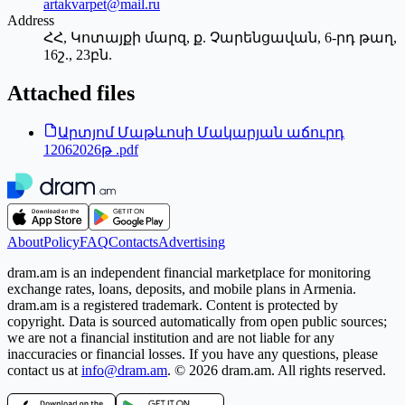
artakvarpet@mail.ru
Address
ՀՀ, Կոտայքի մարզ, ք. Չարենցավան, 6-րդ թաղ,
16շ., 23բն.
Attached files
Արտյոմ Մաթևոսի Մակարյան աճուրդ
12062026թ .pdf
About
Policy
FAQ
Contacts
Advertising
dram.am is an independent financial marketplace for monitoring
exchange rates, loans, deposits, and mobile plans in Armenia.
dram.am is a registered trademark. Content is protected by
copyright. Data is sourced automatically from open public sources;
we are not a financial institution and are not liable for any
inaccuracies or financial losses. If you have any questions, please
contact us at
info@dram.am
.
© 2026 dram.am. All rights reserved.