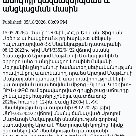
աճուրդի կազմակերպման և
անցկացման մասին
Published
:
05/18/2026, 08:09 PM
15.05.2026թ. ժամը 12։00-ին, ՀՀ, ք․Երևան, Տիգրան
Մեծի 65ա հասցեում /8-րդ հարկ, 805 սենյակ/
հայտարարված ՀՀ Սնանկության դատարանի
08.12.2022թ. թիվ ՍնԴ/3352/04/22 վճռով սնանկ
ճանաչված Արտյոմ Մաթևոսի Մակարյանին և
երրորդ անձ հանդիսացող Լուսինե Ոսկանի
Մելոյանին ընդհանուր համատեղ սեփականության
իրավունքով պատկանող, որպես Արտյոմ Մաթևոսի
Մակարյանի վարկային պարտավորությունների
կատարման ապահովման միջոց «Գլոբալ Կրեդիտ»
ՈՒՎԿ ՓԲԸ-ում գրավադրված գույքի բաց աճուրդը
չի կայացել, հայտեր չլինելու պատճառով:
2026թ. հունիսի 12-ին, ժամը 12:00-ին, ՀՀ
Սնանկության դատարանի 08.12.2022թ. թիվ
ՍնԴ/3352/04/22 վճռով սնանկ ճանաչված Արտյոմ
Մաթևոսի Մակարյանի սնանկության գործով
կառավարիչ Արտակ Պետրոսյանի կողմից, հիմք
ընդունելով ՀՀ Սնանկության դատարանի