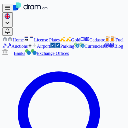
Home
License Plates
Gold
Cadastre
Fuel
AM
AM
Auctions
Airport
Parking
Currencies
Blog
Banks
Exchange Offices