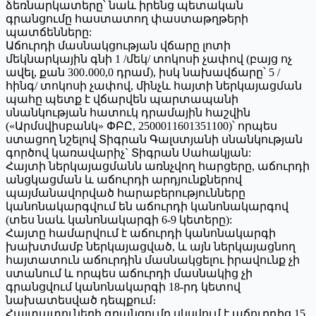
ձեռնարկատերը՝ նաև իրենց պետական
գրանցումը հաստատող փաստաթղթերի
պատճենները:
Աճուրդի մասնակցության վճարը լոտի
մեկնարկային գնի 1 /մեկ/ տոկոսի չափով (բայց ոչ
ավել, քան 300․000,0 դրամ), իսկ նախավճարը՝ 5 /
հինգ/ տոկոսի չափով, մինչև հայտի ներկայացման
պահը պետք է վճարվեն պարտապանի
սնանկության հատուկ դրամային հաշվին
(«Արմսվիսբանկ» ՓԲԸ, 2500011601351100)՝ որպես
ստացող նշելով Տիգրան Գալստյանի սնանկության
գործով կառավարիչ` Տիգրան Սահակյան:
Հայտի ներկայացմանն առնչվող հարցերը, աճուրդի
անցկացման և աճուրդի արդյունքներով
պայմանավորված հարաբերությունները
կանոնակարգվում են աճուրդի կանոնակարգով
(տես նաև կանոնակարգի 6-9 կետերը):
Հայտը համարվում է աճուրդի կանոնակարգի
խախտմամբ ներկայացված, և այն ներկայացնող
հայտատուն աճուրդին մասնակցելու իրավունք չի
ստանում և որպես աճուրդի մասնակից չի
գրանցվում կանոնակարգի 18-րդ կետով
նախատեսված դեպքում։
Հայտատուների գրանցումը սկսվում է աճուրդից 15