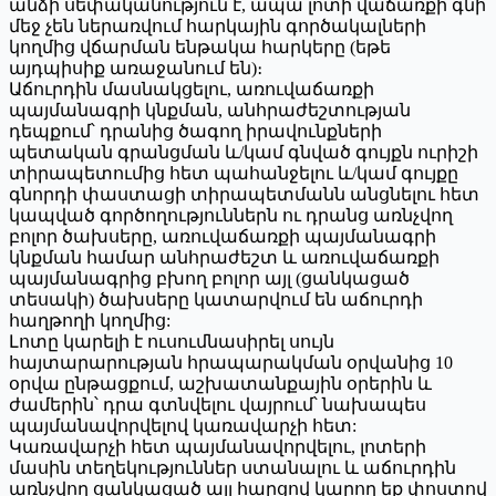
անձի սեփականություն է, ապա լոտի վաճառքի գնի
մեջ չեն ներառվում հարկային գործակալների
կողմից վճարման ենթակա հարկերը (եթե
այդպիսիք առաջանում են)։
Աճուրդին մասնակցելու, առուվաճառքի
պայմանագրի կնքման, անհրաժեշտության
դեպքում՝ դրանից ծագող իրավունքների
պետական գրանցման և/կամ գնված գույքն ուրիշի
տիրապետումից հետ պահանջելու և/կամ գույքը
գնորդի փաստացի տիրապետմանն անցնելու հետ
կապված գործողություններն ու դրանց առնչվող
բոլոր ծախսերը, առուվաճառքի պայմանագրի
կնքման համար անհրաժեշտ և առուվաճառքի
պայմանագրից բխող բոլոր այլ (ցանկացած
տեսակի) ծախսերը կատարվում են աճուրդի
հաղթողի կողմից:
Լոտը կարելի է ուսումնասիրել սույն
հայտարարության հրապարակման օրվանից 10
օրվա ընթացքում, աշխատանքային օրերին և
ժամերին՝ դրա գտնվելու վայրում՝ նախապես
պայմանավորվելով կառավարչի հետ:
Կառավարչի հետ պայմանավորվելու, լոտերի
մասին տեղեկություններ ստանալու և աճուրդին
առնչվող ցանկացած այլ հարցով կարող եք փոստով