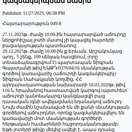
կազմակերպման մասին
Published
:
11/27/2025, 06:58 PM
Հայտարարություն 049-8
27.11.2025թ. ժամը 10:00-ին հայտարարված աճուրդը
ներքոհիշյալ լոտի մասով չի կայացել հայտերի
բացակայության պատճառով:
29․12.2025թ. ժամը 10։00-ին ք.Երևան, Արշակունյաց
պող., 5 շենք, 109 սենյակ հասցեում, (որը
տեսաձայնագրվում է) պարտապան Տիգրան
Գալստյանի թիվ ԵԱՔԴ/0376/04/16 սնանկության
գործով կառավարիչ (աճուրդի կազմակերպիչ)
Տիգրան Սահակյանի կողմից, ՀՀ
արդարադատության նախարարի 16.03.2020թ. թիվ
116-Ն հրամանով հաստատված կարգով (այսուհետ՝
աճուրդի կանոնակարգ) կանցկացվի բաց
դասական (գնի ավելացման) եղանակով աճուրդ:
Նույն ժամին նշանակված են մի քանի սնանկության
գործերով աճուրդներ, որոնք կազմակերպվելու են
կառավարչի մոտ սնանկության գործերի
հերթական համարների հաջորդականությամբ։
Եթե լոտերի թիվը մեկից ավելի է, ապա դրանց