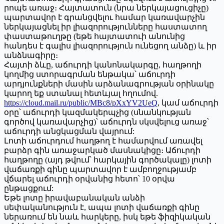
րոպե առաջ։ Հայտատուն (նրա ներկայացուցիչը)
պարտավոր է գրանցվելու համար կառավարչին
ներկայացնել իր լիազորությունները հաստատող
փաստաթուղթը (եթե հայտատուի անունից
հանդես է գալիս լիազորություն ունեցող անձը) և իր
անձնագիրը։
Հայտի ձևը, աճուրդի կանոնակարգը, հաղթողի
կողմից ստորագրման ենթակա՝ աճուրդի
արդյունքների մասին արձանագրության օրինակը
կարող եք ստանալ հետևյալ հղումով.
https://cloud.mail.ru/public/MBc8/pXxYV2UeQ
, կամ աճուրդի
օրը՝ աճուրդի կազմակերպչից (սնանկության
գործով կառավարչից)՝ աճուրդն սկսվելուց առաջ՝
աճուրդի անցկացման վայրում:
Լոտի աճուրդում հաղթող է համարվում առավել
բարձր գին առաջարկած մասնակիցը։ Աճուրդի
հաղթողը (այդ թվում՝ հարկային գործակալը) լոտի
վաճառքի գինը պարտավոր է ամբողջությամբ
վճարել աճուրդի օրվանից հետո՝ 10 օրվա
ընթացքում:
Եթե լոտը իրավաբանական անձի
սեփականություն է, ապա լոտի վաճառքի գինը
ներառում են նաև հարկերը, իսկ եթե ֆիզիկական