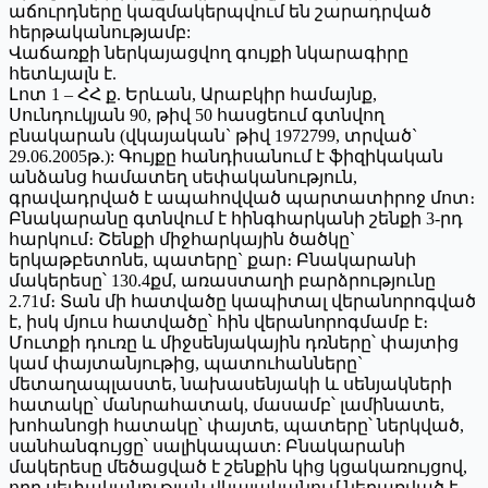
աճուրդները կազմակերպվում են շարադրված
հերթականությամբ:
Վաճառքի ներկայացվող գույքի նկարագիրը
հետևյալն է.
Լոտ 1 – ՀՀ ք. Երևան, Արաբկիր համայնք,
Սունդուկյան 90, թիվ 50 հասցեում գտնվող
բնակարան (վկայական` թիվ 1972799, տրված`
29.06.2005թ.): Գույքը հանդիսանում է ֆիզիկական
անձանց համատեղ սեփականություն,
գրավադրված է ապահովված պարտատիրոջ մոտ։
Բնակարանը գտնվում է հինգհարկանի շենքի 3-րդ
հարկում։ Շենքի միջհարկային ծածկը`
երկաթբետոնե, պատերը` քար։ Բնակարանի
մակերեսը՝ 130.4քմ, առաստաղի բարձրությունը
2.71մ։ Տան մի հատվածը կապիտալ վերանորոգված
է, իսկ մյուս հատվածը՝ հին վերանորոգմամբ է։
Մուտքի դուռը և միջսենյակային դռները՝ փայտից
կամ փայտանյութից, պատուհանները`
մետաղապլաստե, նախասենյակի և սենյակների
հատակը՝ մանրահատակ, մասամբ՝ լամինատե,
խոհանոցի հատակը՝ փայտե, պատերը՝ ներկված,
սանհանգույցը՝ սալիկապատ: Բնակարանի
մակերեսը մեծացված է շենքին կից կցակառույցով,
որը սեփականության վկայականում ներառված է