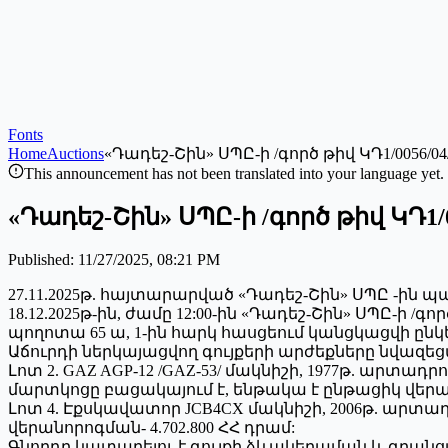
Fonts
Home
Auctions
«Դադեշ-Շին» ՍՊԸ-ի /գործ թիվ ԿԴ1/0056
This announcement has not been translated into your language yet.
«Դադեշ-Շին» ՍՊԸ-ի /գործ թիվ ԿԴ1
Published
:
11/27/2025, 08:21 PM
27.11.2025թ. հայտարարված «Դադեշ-Շին» ՍՊԸ -ին պ
18.12.2025թ-ին, ժամը 12:00-ին «Դադեշ-Շին» ՍՊԸ-ի 
պողոտա 65 ա, 1-ին հարկ հասցեում կանցկացվի ըն
Աճուրդի ներկայացվող գույքերի արժեքները նվազ
Լոտ 2. GAZ AGP-12 /GAZ-53/ մակնիշի, 1977թ. արտա
մարտկոցը բացակայում է, ենթակա է ընթացիկ վերանո
Լոտ 4. Էքսկավատոր JCB4CX մակնիշի, 2006թ. արտադ
վերանորոգման- 4.702.800 ՀՀ դրամ:
Գնորդը կատարելու է գույքի ձևակերպման և գրան