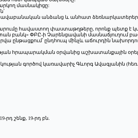
արկող մասնակիցը:
ն՝
իրավաբանական անձանց և անհատ ձեռնարկատերերի
ճարումը հավաստող փաստաթղթերը, որոնք պետք է
ստան բանկ» ՓԲԸ-ի Չարենցավանի մասնաճյուղում բաց
վա ընթացքում՝ ընդհուպ մինչև աճուրդին նախորդող 
արության հրապարակման օրվանից աշխատանքային օր
յան գործով կառավարիչ Գևորգ Ավագյանին (հեռ. (091
-րդ շենք, 19-րդ բն.