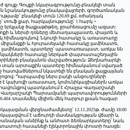
ժ գույք: Գույքի նկարագրությունը-բնակելի տան
ային նշանակությունը բնակավայրերի, գործառնական
յամբ՝ բնակելի տուն 120,69 քմ, օժանդակ
ը՝ տուֆ քար, հարկայնությունը՝ 1 հարկ +
սը երկլանջ ծալքաթիթեղ, ջրահեռացումը ազատ:
տքի և ներսի դռները մետաղապլաստե, փայտե և
 հիմնագույնով: Նկուղի հատակը և առաստաղը
միջանցքի և հյուրասեյակի հատակը լամինատե,
 լամինատե, պատերը՝ պաստառապատ, առկա են
սենյակների հատակը ներկած փայտատաշեղային
րիների բնականոն մաշվածություն: Ձեղնահարկի
ելի տան արտաքին պատերը հիմնականում սվաղած
ոշ հատվածներում նկատելի են բնական քայքայման
ոցով։ Դարպասից ներս բակի անցուղիների
 է կախովի առաստաղ, կոմունիկացիաներն առկա
 իրավունքով պատկանում է Հրաչյա Վաղարշակի
աչյա Վաղարշակի Պարսամյանի պարտավորությունների
.404 /տասնմեկ միլիոն մեկ հարյուր քսան հազար
յացման վերջնաժամկետը՝ 12.11.2025թ. ժամը 18:00
երկայացվում է աճուրդի մասնակցության վճարի և
աբանական անձինք և անհատ ձեռնարկատերը՝ նաև
ատուի հասանելի էլեկտրոնային փոստի հասցե: