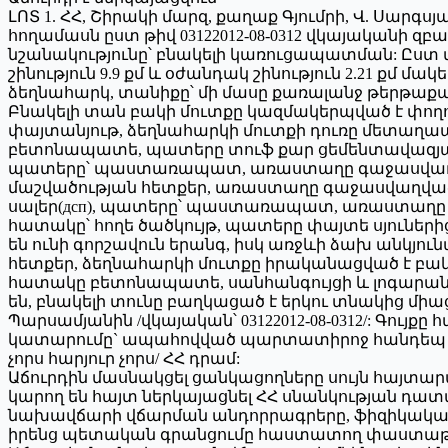
ԼՈՏ 1. ՀՀ, Շիրակի մարզ, քաղաք Գյումրի, Վ. Սարգս
հողամասն ըստ թիվ 03122012-08-0312 վկայականի զ
նշանակությունը՝ բնակելի կառուցապատման: Ըստ վկ
շինություն 9.9 քմ և օժանդակ շինություն 2.21 քմ մա
ձեղնահարկ, տանիքը՝ մի մասը քառալանջ թերթաքար
Բնակելի տան բակի մուտքը կազմակերպված է փողո
փայտանյութ, ձեղնահարկի մուտքի դուռը մետաղ
բետոնապատե, պատերը տուֆ քար ցեմենտավազյա շ
պատերը՝ պաստառապատ, առաստաղը գաջասվաղվա
մաշվածության հետքեր, առաստաղը գաջասվաղված
սալեր(дсп), պատերը՝ պաստառապատ, առաստաղը նե
հատակը՝ հողե ծածկույթ, պատերը փայտե սյուն
են ունի գորշավուն երանգ, իսկ առջևի ձախ անկյո
հետքեր, ձեղնահարկի մուտքը իրականացված է բա
հատակը բետոնապատե, սանհանգույցի և լոգարա
են, բնակելի տունը բաղկացած է երկու տնակից մի
Պարսամյանին /վկայական՝ 03122012-08-0312/: Գո
կատարումը` ապահովված պարտատիրոջ հանդեպ /վկայակ
չորս հարյուր չորս/ ՀՀ դրամ:
Աճուրդին մասնակցել ցանկացողները սույն հայտար
կարող են հայտ ներկայացնել ՀՀ սնանկության դատա
նախավճարի վճարման անդորրագրերը, ֆիզիկական
իրենց պետական գրանցումը հաստատող փաստաթղթե