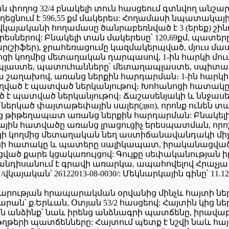
յան փողոց 32/4 բնակելի տուն հասցեում գտնվող անշար
բաղեցնում է 596,55 քմ մակերես: Հողամասի նպատակ
այականի հողամասը ծանրաբեռնված է 3 (երեք) շինութ
կերեսներով: Բնակելի տան մակերեսը՝ 120,69քմ, պատեր
(շիֆեր), ջրահեռացումը կազմակերպված, մյուս մա
ցի կողմից մետաղական դարպասով, 1-ին հարկի մու
ապլաստե, պատուհանները՝ մետաղապլաստե, սպիտակ
աղախով, առանց ներքին հարդարման։ 1-ին հարկի 
ծ է պատված ներկանյութով։ Խոհանոցի հատակը
 է պատված ներկանյութով։ Ճաշասենյակի և ննջա
րկած փայտաթեփային սալեր(двп), որոնք ունեն տա
երից թիթեղապատ առանց ներքին հարդարման: Բնակ
ւնային հատվածը առանց լրացուցիչ երեսպատման, որ
կի կողմից մետաղական նեղ աստիճանավանդակի միջ
նի հատակը և պատերը սալիկապատ, իրականացված
ացված քարե կցակառույցով: Գույքը սեփականության
ւյքը հանդիսանում է գրավի առարկա, ապահովելով Հր
ան՝ 26122013-08-0030/: Մեկնարկային գինը՝ 11.120
արության հրապարակման օրվանից մինչև հայտի ներկա
րան՝ ք.Երևան, Օտյան 53/2 հասցեով: Հայտին կից ն
 անձինք՝ նաև իրենց անձնագրի պատճենը, իրավ
րի պատճենները: Հայտում պետք է նշվի նաև հայտ