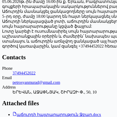
05.06.2026թ.-ին ժամը 16:00-ին ք. Երևան, Բագրա
գույքերի հրապարակային սակարկություններով բա
Աճուրդին մասնակցել ցանկացողները սույն հայտ
5–րդ օրը, ժամը 18:00 կարող են հայտ ներկայացնել 
Աճուրդի ներկայացված լոտի, աճուրդին մասնակցել
սույն հայտարարությանը կցված ֆայլում:
Լոտը կարելի է ուսումնասիրել սույն հայտարարութ
աշխատանքային օրերին և ժամերին՝ նախապես պայ
ստանալու և աճուրդին առնչվող ցանկացած այլ հարցով
գործով կառավարչին, կամ զանգել +37494452022 հ
Contacts
Phone
37494452022
Email
petrosyanmurad@gmail.com
Address
ԵՐԵՎԱՆ, ԱՋԱՓՆՅԱԿ, ՇԻՐԱԶԻ Փ., 50, 10
Attached files
աճուրդի հայտարարություն Ջբար.docx