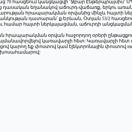
տունյաց 70 հասցեում կանցկացվի ՙՋբար Էնթերպրայսի
ց դասական եղանակով աճուրդ-վաճառք, երկու առանձ
արարության հրապարակման օրվանից մինչև հայտի ն
սնանկության դատարան՝ ք.Երևան, Օտյան 53/2 հասցեո
ու համար հայտի ներկայացման, աճուրդի անցկացման
յան հրապարակման օրվան հաջորդող օրերի ընթացքում
մանավորվելով կառավարչի հետ: Կառավարչի հետ պա
 կարող եք փոստով կամ էլեկտրոնային փոստով murad.pe
եռախոսահամարով: