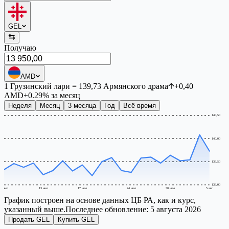
GEL
Получаю
AMD
1
Грузинский лари
=
139,73
Армянского драма
+
0,40
AMD
+
0.29
%
за месяц
Неделя
Месяц
3 месяца
Год
Всё время
140,50
140,00
139,50
139,00
7 июл
13 июл
17 июл
24 июл
30 июл
5 авг
График построен на основе данных ЦБ РА, как и курс,
указанный выше.
Последнее обновление:
5 августа 2026
Продать GEL
Купить GEL