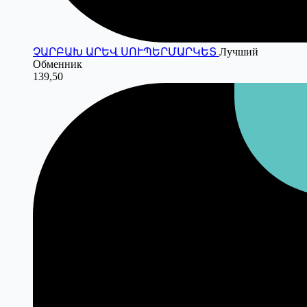
ՉԱՐԲԱԽ ԱՐԵՎ ՍՈՒՊԵՐՄԱՐԿԵՏ
Лучший
Обменник
139,50