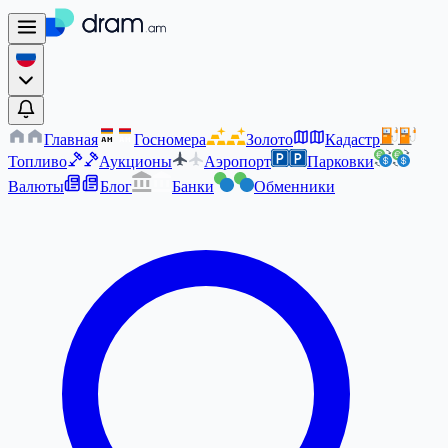
Главная
Госномера
Золото
Кадастр
AM
AM
Топливо
Аукционы
Аэропорт
Парковки
Валюты
Блог
Банки
Обменники