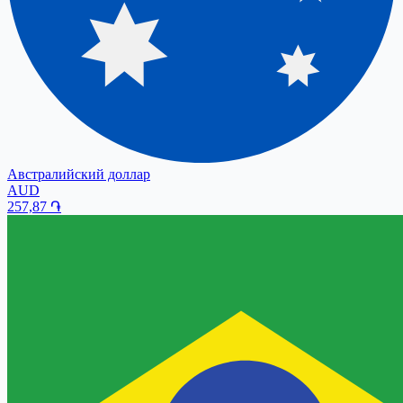
Австралийский доллар
AUD
257,87
֏