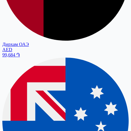
Дирхам ОАЭ
AED
99,684
֏