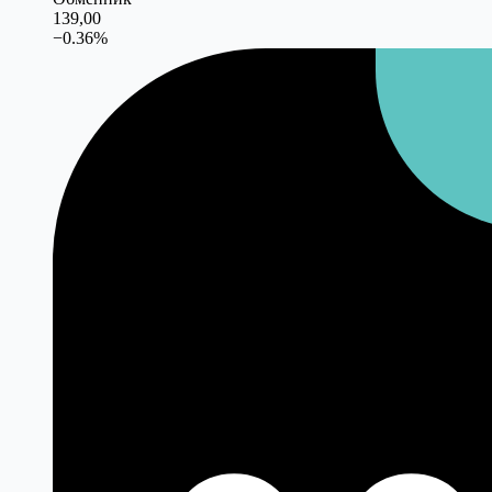
139,00
−
0.36
%